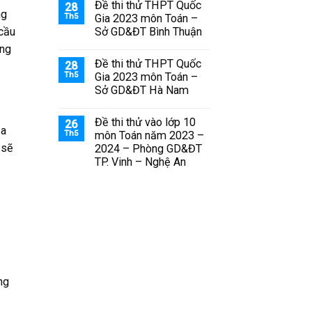
Đề thi thử THPT Quốc
28
ng
Th5
Gia 2023 môn Toán –
Sở GD&ĐT Bình Thuận
 cầu
ơng
Đề thi thử THPT Quốc
28
Th5
Gia 2023 môn Toán –
Sở GD&ĐT Hà Nam
Đề thi thử vào lớp 10
26
ủa
Th5
môn Toán năm 2023 –
 sẽ
2024 – Phòng GD&ĐT
TP. Vinh – Nghệ An
ng