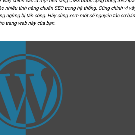
ì
. Đây chính xác là một nền tảng CMS được cộng đồng
SEO
lựa
ào nhiều tính năng chuẩn SEO trong hệ thống. Cũng chính vì vậ
ng ngừng bị tấn công. Hãy cùng xem một số nguyên tắc cơ bản
o trang web này của bạn.