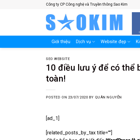
Skip
Công ty CP Công nghệ và Truyền thông Sao Kim
to
content
Giới thiệu
Dịch vụ
Website đẹp
K
SEO WEBSITE
10 điều lưu ý để có thể
toàn!
POSTED ON
23/07/2020
BY
QUÂN NGUYỄN
[ad_1]
[related_posts_by_tax title=""]