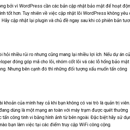
ộng bởi vì WordPress cần các bản cập nhật bảo mật để hoạt độ
ình tốt hơn. Tuy nhiên về việc cập nhật lõi WordPress không yêu
Hãy cập nhật lại plugin và chủ đề ngay sau khi có phiên bản tư
hỏi nhiều rủi ro nhưng cũng mang lại nhiều lợi ích. Nếu dự án c
oper đóng góp mã cho lõi, nhóm cốt lõi vá các lỗ hổng bảo mật
ụng. Nhưng bên cạnh đó thì những đối tượng xấu muốn tấn công
i khoản của mình hay cả khi bạn không có vai trò là quản trị viên.
đang dùng là một mạng an toàn với máy trạm được quét thường
 tấn công tinh vi bằng
hình ảnh
từ bên ngoài. Đặc biệt hãy sử dụ
nào bạn làm việc tại các điểm truy cập WiFi công cộng.