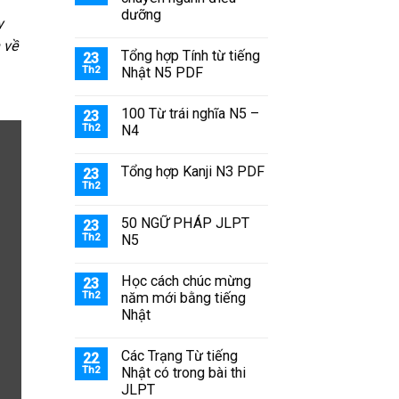
dưỡng
y
 về
Tổng hợp Tính từ tiếng
23
Th2
Nhật N5 PDF
100 Từ trái nghĩa N5 –
23
Th2
N4
Tổng hợp Kanji N3 PDF
23
Th2
50 NGỮ PHÁP JLPT
23
Th2
N5
Học cách chúc mừng
23
Th2
năm mới bằng tiếng
Nhật
Các Trạng Từ tiếng
22
Th2
Nhật có trong bài thi
JLPT