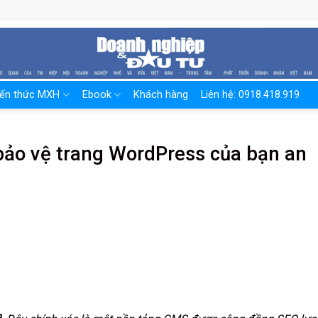
iến thức MXH
Ebook
Khách hàng
Liên hệ: 0918.418.919
 bảo vệ trang WordPress của bạn an