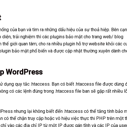
t
hống của bạn và tìm ra những dấu hiệu của sự thoả hiệp. Bên cạ
o diện, trải nghiệm thì các plugins bảo mật cho trang web/ blog
hế giới quan tâm; cho ra nhiều plugin hỗ trợ
website
khỏi các c
plugin bảo mật phổ biến và được cập nhật thường xuyên dành ch
ập WordPress
ử dụng quy tắc .htaccess. Bạn có biết .htaccess file được dùng 
ng có các lệnh đúng trong .htaccess file ban sẽ gặp rất nhiều lỗ
ress nhưng lại không biết đến .htaccess có thể tăng tính bảo 
ạn có thể chặn truy cập hoặc vô hiệu việc thực thi PHP trên một 
chỉ vào các địa chỉ IP từ một IP được gán tĩnh và các IP của use