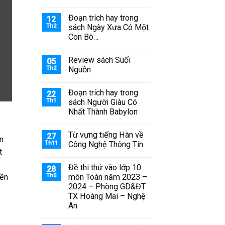
Đoạn trích hay trong
12
Th2
sách Ngày Xưa Có Một
Con Bò…
Review sách Suối
05
Th2
Nguồn
Đoạn trích hay trong
22
Th1
sách Người Giàu Có
Nhất Thành Babylon
Từ vựng tiếng Hàn về
27
n
Th11
Công Nghệ Thông Tin
t
Đề thi thử vào lớp 10
28
nền
Th5
môn Toán năm 2023 –
2024 – Phòng GD&ĐT
TX Hoàng Mai – Nghệ
An