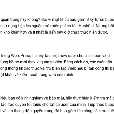
t quan trọng hay không? Bởi vì mật khẩu bao gồm 8 ký tự sẽ bị b
h sử dụng tiện ích nguồn mở miễn phí có tên HashCat. Nhưng bắ
nên khó khăn hơn và ít nhất là đến bây giờ chưa thực hiện được.
ên trang WordPress thì hãy tạo một new user cho chính bạn và chỉ
 dụng hồ sơ mới thay vì quản trị viên. Bằng cách đó, các cuộc tấn
ng thông tin xác thực vai trò biên tập viên; nếu bị tấn công thì b
mật khẩu và kiểm soát trang web của mình.
 Nếu bạn có kinh nghiệm về bảo mật, hãy thực hiện kiểm tra mã 
 tắc đặc quyền tối thiểu cho tất cả user của mình. Tiếp theo buộc
ll và leo thang đặc quyền trong đó bao gồm tấn công các mục ti