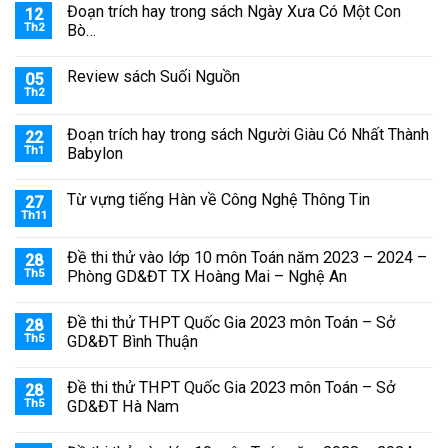
Đoạn trích hay trong sách Ngày Xưa Có Một Con
12
Th2
Bò…
Review sách Suối Nguồn
05
Th2
Đoạn trích hay trong sách Người Giàu Có Nhất Thành
22
Th1
Babylon
Từ vựng tiếng Hàn về Công Nghệ Thông Tin
27
Th11
Đề thi thử vào lớp 10 môn Toán năm 2023 – 2024 –
28
Th5
Phòng GD&ĐT TX Hoàng Mai – Nghệ An
Đề thi thử THPT Quốc Gia 2023 môn Toán – Sở
28
Th5
GD&ĐT Bình Thuận
Đề thi thử THPT Quốc Gia 2023 môn Toán – Sở
28
Th5
GD&ĐT Hà Nam