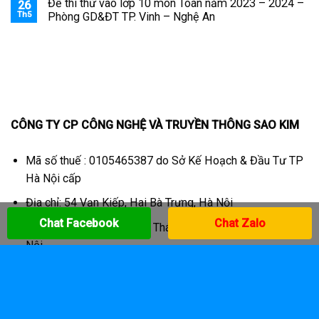
Đề thi thử vào lớp 10 môn Toán năm 2023 – 2024 –
26
Th5
Phòng GD&ĐT TP. Vinh – Nghệ An
CÔNG TY CP CÔNG NGHỆ VÀ TRUYỀN THÔNG SAO KIM
Mã số thuế : 0105465387 do Sở Kế Hoạch & Đầu Tư TP
Hà Nội cấp
Địa chỉ: 54 Vạn Kiếp, Hai Bà Trưng, Hà Nội
Chat Facebook
Chat Zalo
VP: Số 15 ngõ 2, phố Thọ Tháp, Dịch Vọng, Cầu Giấy, Hà
Nội
Hotline: 090.463.1685 hoặc 0918.418.919 (Mr.Quân)
Email:
info@saokimmedia.com