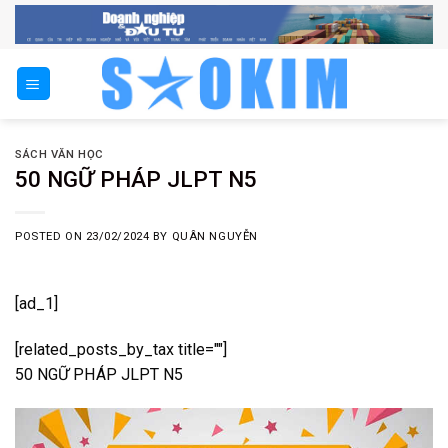
Skip
to
content
SÁCH VĂN HỌC
50 NGỮ PHÁP JLPT N5
POSTED ON
23/02/2024
BY
QUÂN NGUYỄN
[ad_1]
[related_posts_by_tax title=""]
50 NGỮ PHÁP JLPT N5