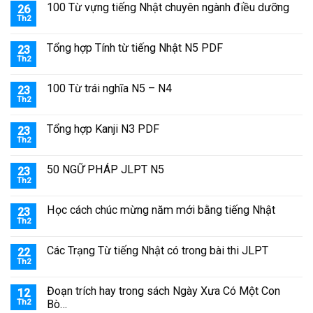
100 Từ vựng tiếng Nhật chuyên ngành điều dưỡng
26
Th2
Tổng hợp Tính từ tiếng Nhật N5 PDF
23
Th2
100 Từ trái nghĩa N5 – N4
23
Th2
Tổng hợp Kanji N3 PDF
23
Th2
50 NGỮ PHÁP JLPT N5
23
Th2
Học cách chúc mừng năm mới bằng tiếng Nhật
23
Th2
Các Trạng Từ tiếng Nhật có trong bài thi JLPT
22
Th2
Đoạn trích hay trong sách Ngày Xưa Có Một Con
12
Th2
Bò…