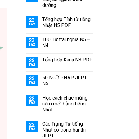
dưỡng
Tổng hợp Tính từ tiếng
23
Th2
Nhật N5 PDF
100 Từ trái nghĩa N5 –
23
Th2
N4
Tổng hợp Kanji N3 PDF
23
Th2
50 NGỮ PHÁP JLPT
23
Th2
N5
Học cách chúc mừng
23
Th2
năm mới bằng tiếng
Nhật
Các Trạng Từ tiếng
22
Th2
Nhật có trong bài thi
JLPT