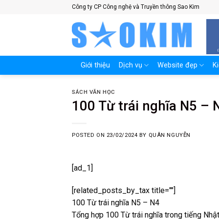
Skip
Công ty CP Công nghệ và Truyền thông Sao Kim
to
content
Giới thiệu
Dịch vụ
Website đẹp
K
SÁCH VĂN HỌC
100 Từ trái nghĩa N5 – 
POSTED ON
23/02/2024
BY
QUÂN NGUYỄN
[ad_1]
[related_posts_by_tax title=""]
100 Từ trái nghĩa N5 – N4
Tổng hợp 100 Từ trái nghĩa trong tiếng Nhậ