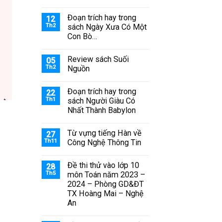
Đoạn trích hay trong
12
Th2
sách Ngày Xưa Có Một
Con Bò…
Review sách Suối
05
Th2
Nguồn
Đoạn trích hay trong
22
Th1
sách Người Giàu Có
Nhất Thành Babylon
Từ vựng tiếng Hàn về
27
Th11
Công Nghệ Thông Tin
Đề thi thử vào lớp 10
28
Th5
môn Toán năm 2023 –
2024 – Phòng GD&ĐT
TX Hoàng Mai – Nghệ
An