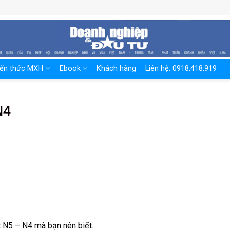
iến thức MXH
Ebook
Khách hàng
Liên hệ: 0918.418.919
N4
t N5 – N4 mà bạn nên biết.