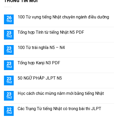
THÔNG TIN MỚI
100 Từ vựng tiếng Nhật chuyên ngành điều dưỡng
26
Th2
Tổng hợp Tính từ tiếng Nhật N5 PDF
23
Th2
100 Từ trái nghĩa N5 – N4
23
Th2
Tổng hợp Kanji N3 PDF
23
Th2
50 NGỮ PHÁP JLPT N5
23
Th2
Học cách chúc mừng năm mới bằng tiếng Nhật
23
Th2
Các Trạng Từ tiếng Nhật có trong bài thi JLPT
22
Th2