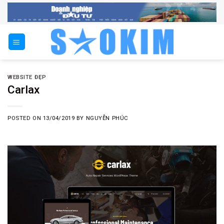
Skip
to
content
WEBSITE ĐẸP
Carlax
POSTED ON
13/04/2019
BY
NGUYỄN PHÚC