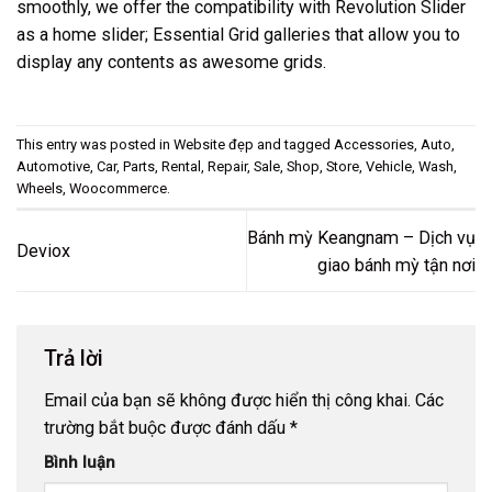
smoothly, we offer the compatibility with Revolution Slider
as a home slider; Essential Grid galleries that allow you to
display any contents as awesome grids.
This entry was posted in
Website đẹp
and tagged
Accessories
,
Auto
,
Automotive
,
Car
,
Parts
,
Rental
,
Repair
,
Sale
,
Shop
,
Store
,
Vehicle
,
Wash
,
Wheels
,
Woocommerce
.
Bánh mỳ Keangnam – Dịch vụ
Deviox
giao bánh mỳ tận nơi
Trả lời
Email của bạn sẽ không được hiển thị công khai.
Các
trường bắt buộc được đánh dấu
*
Bình luận