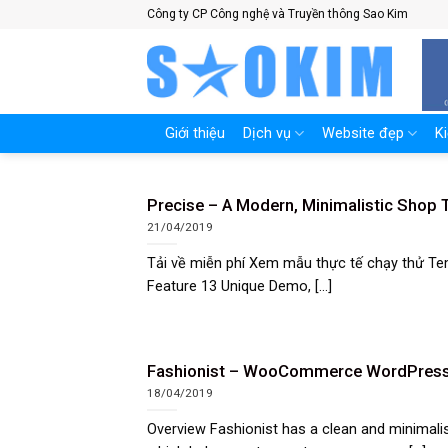
Skip
Công ty CP Công nghệ và Truyền thông Sao Kim
to
content
Giới thiệu
Dịch vụ
Website đẹp
K
Precise – A Modern, Minimalistic Shop
21/04/2019
Tải về miễn phí Xem mẫu thực tế chạy thử Te
Feature 13 Unique Demo, [...]
Fashionist – WooCommerce WordPres
18/04/2019
Overview Fashionist has a clean and minimalis