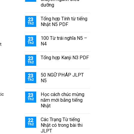
dưỡng
Tổng hợp Tính từ tiếng
23
Th2
Nhật N5 PDF
100 Từ trái nghĩa N5 –
23
Th2
N4
t
Tổng hợp Kanji N3 PDF
23
Th2
50 NGỮ PHÁP JLPT
23
Th2
N5
Học cách chúc mừng
tic
23
Th2
năm mới bằng tiếng
Nhật
Các Trạng Từ tiếng
22
Th2
Nhật có trong bài thi
JLPT