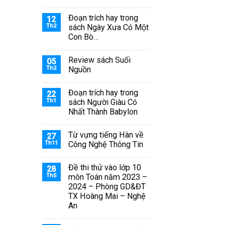
Đoạn trích hay trong
12
Th2
sách Ngày Xưa Có Một
Con Bò…
Review sách Suối
05
Th2
Nguồn
Đoạn trích hay trong
22
Th1
sách Người Giàu Có
Nhất Thành Babylon
Từ vựng tiếng Hàn về
27
Th11
Công Nghệ Thông Tin
Đề thi thử vào lớp 10
28
Th5
môn Toán năm 2023 –
2024 – Phòng GD&ĐT
TX Hoàng Mai – Nghệ
An