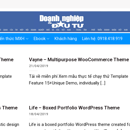
iến thức MXH
Ebook
Khách hàng
Liên hệ: 0918.418.919
 Theme
Vayne – Multipurpose WooCommerce Theme
21/04/2019
mplate
Tải về miễn phí Xem mẫu thực tế chạy thử Template
Feature 15+Unique Demo, individually [...]
s Theme
Life – Boxed Portfolio WordPress Theme
18/04/2019
tic design
Life is a boxed portfolio WordPress theme created f