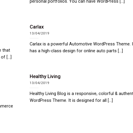
personal portfolios. You can have WordPress [...]
Carlax
13/04/2019
Carlax is a powerful Automotive WordPress Theme. I
 that
has a high-class design for online auto parts [...]
f [...]
Healthy Living
13/04/2019
Healthy Living Blog is a responsive, colorful & authen
WordPress Theme. It is designed for all [...]
mmerce