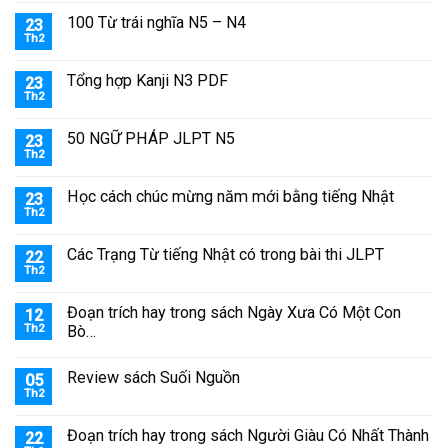
100 Từ trái nghĩa N5 – N4
23
Th2
Tổng hợp Kanji N3 PDF
23
Th2
50 NGỮ PHÁP JLPT N5
23
Th2
Học cách chúc mừng năm mới bằng tiếng Nhật
23
Th2
Các Trạng Từ tiếng Nhật có trong bài thi JLPT
22
Th2
Đoạn trích hay trong sách Ngày Xưa Có Một Con
12
Th2
Bò…
Review sách Suối Nguồn
05
Th2
Đoạn trích hay trong sách Người Giàu Có Nhất Thành
22