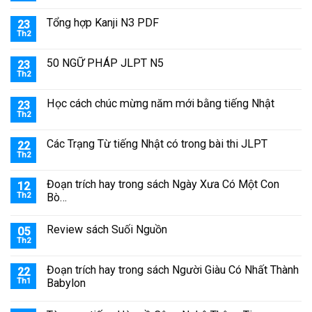
Tổng hợp Kanji N3 PDF
23
Th2
50 NGỮ PHÁP JLPT N5
23
Th2
Học cách chúc mừng năm mới bằng tiếng Nhật
23
Th2
Các Trạng Từ tiếng Nhật có trong bài thi JLPT
22
Th2
Đoạn trích hay trong sách Ngày Xưa Có Một Con
12
Th2
Bò…
Review sách Suối Nguồn
05
Th2
Đoạn trích hay trong sách Người Giàu Có Nhất Thành
22
Th1
Babylon