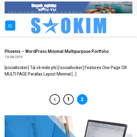
Skip
to
content
Phoenix – WordPress Minimal Multipurpose Portfolio
13/04/2019
[sociallocker] Tải về miễn phí [/sociallocker] Features One Page OR
MULTI PAGE Parallax Layout Minimal [...]
1
2