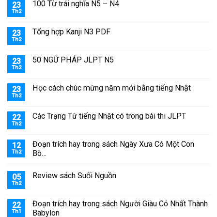
100 Từ trái nghĩa N5 – N4
23
Th2
Tổng hợp Kanji N3 PDF
23
Th2
50 NGỮ PHÁP JLPT N5
23
Th2
Học cách chúc mừng năm mới bằng tiếng Nhật
23
Th2
Các Trạng Từ tiếng Nhật có trong bài thi JLPT
22
Th2
Đoạn trích hay trong sách Ngày Xưa Có Một Con
12
Th2
Bò…
Review sách Suối Nguồn
05
Th2
Đoạn trích hay trong sách Người Giàu Có Nhất Thành
22
Th1
Babylon