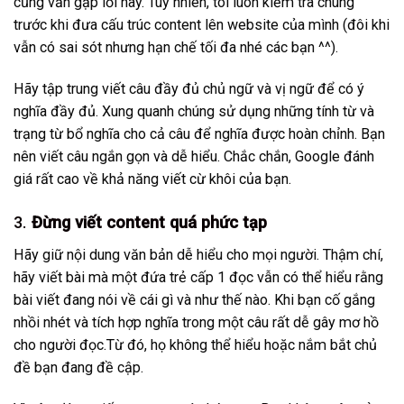
cũng vẫn gặp lỗi này. Tuy nhiên, tôi luôn kiểm tra chúng
trước khi đưa cấu trúc content lên website của mình (đôi khi
vẫn có sai sót nhưng hạn chế tối đa nhé các bạn ^^).
Hãy tập trung viết câu đầy đủ chủ ngữ và vị ngữ để có ý
nghĩa đầy đủ. Xung quanh chúng sử dụng những tính từ và
trạng từ bổ nghĩa cho cả câu để nghĩa được hoàn chỉnh. Bạn
nên viết câu ngắn gọn và dễ hiểu. Chắc chắn, Google đánh
giá rất cao về khả năng viết cừ khôi của bạn.
3.
Đừng viết content quá phức tạp
Hãy giữ nội dung văn bản dễ hiểu cho mọi người. Thậm chí,
hãy viết bài mà một đứa trẻ cấp 1 đọc vẫn có thể hiểu rằng
bài viết đang nói về cái gì và như thế nào. Khi bạn cố gắng
nhồi nhét và tích hợp nghĩa trong một câu rất dễ gây mơ hồ
cho người đọc.Từ đó, họ không thể hiểu hoặc nắm bắt chủ
đề bạn đang đề cập.