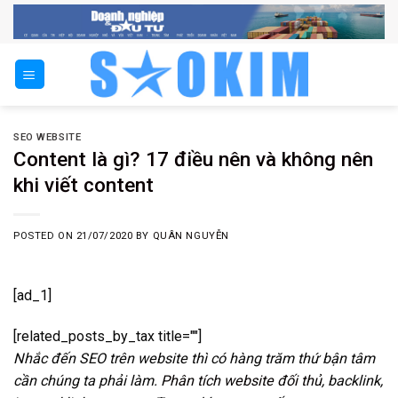
Skip
to
content
SEO WEBSITE
Content là gì? 17 điều nên và không nên
khi viết content
POSTED ON
21/07/2020
BY
QUÂN NGUYỄN
[ad_1]
[related_posts_by_tax title=""]
Nhắc đến SEO trên website thì có hàng trăm thứ bận tâm
cần chúng ta phải làm.
Phân tích website đối thủ
, backlink,