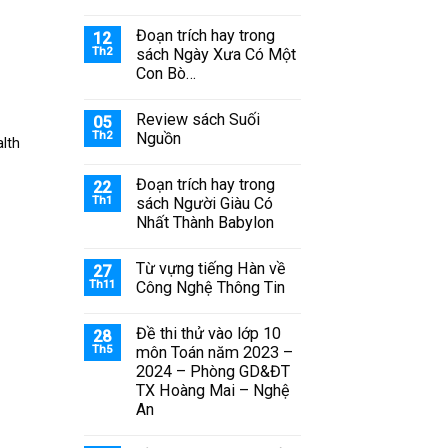
Đoạn trích hay trong
12
Th2
sách Ngày Xưa Có Một
Con Bò…
Review sách Suối
05
Th2
Nguồn
lth
Đoạn trích hay trong
22
Th1
sách Người Giàu Có
Nhất Thành Babylon
Từ vựng tiếng Hàn về
27
Th11
Công Nghệ Thông Tin
Đề thi thử vào lớp 10
28
Th5
môn Toán năm 2023 –
2024 – Phòng GD&ĐT
TX Hoàng Mai – Nghệ
An