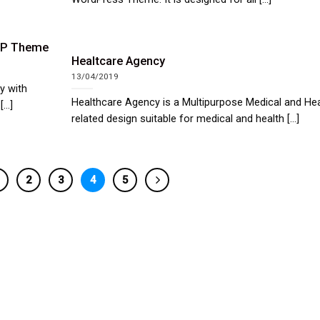
 WP Theme
Healtcare Agency
13/04/2019
y with
Healthcare Agency is a Multipurpose Medical and Hea
...]
related design suitable for medical and health [...]
2
3
4
5