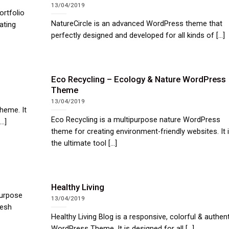
13/04/2019
ortfolio
NatureCircle is an advanced WordPress theme that
ating
perfectly designed and developed for all kinds of [...]
Eco Recycling – Ecology & Nature WordPress
Theme
13/04/2019
heme. It
Eco Recycling is a multipurpose nature WordPress
..]
theme for creating environment-friendly websites. It 
the ultimate tool [...]
Healthy Living
Purpose
13/04/2019
resh
Healthy Living Blog is a responsive, colorful & authen
WordPress Theme. It is designed for all [...]