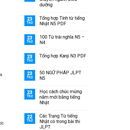
dưỡng
Tổng hợp Tính từ tiếng
23
Th2
Nhật N5 PDF
100 Từ trái nghĩa N5 –
23
Th2
N4
Tổng hợp Kanji N3 PDF
23
Th2
50 NGỮ PHÁP JLPT
23
is
Th2
N5
Học cách chúc mừng
23
Th2
năm mới bằng tiếng
Nhật
Các Trạng Từ tiếng
22
Th2
Nhật có trong bài thi
tic
JLPT