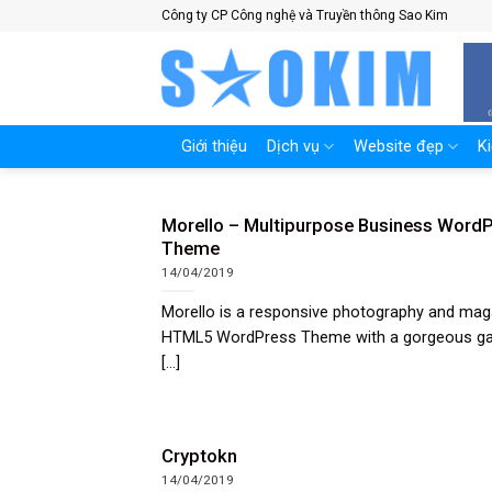
Skip
Công ty CP Công nghệ và Truyền thông Sao Kim
to
content
Giới thiệu
Dịch vụ
Website đẹp
K
Morello – Multipurpose Business Word
Theme
14/04/2019
Morello is a responsive photography and mag
HTML5 WordPress Theme with a gorgeous gal
[...]
Cryptokn
14/04/2019