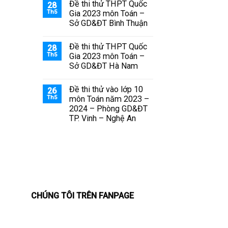
Đề thi thử THPT Quốc
28
Th5
Gia 2023 môn Toán –
Sở GD&ĐT Bình Thuận
Đề thi thử THPT Quốc
28
Th5
Gia 2023 môn Toán –
Sở GD&ĐT Hà Nam
Đề thi thử vào lớp 10
26
Th5
môn Toán năm 2023 –
2024 – Phòng GD&ĐT
TP. Vinh – Nghệ An
CHÚNG TÔI TRÊN FANPAGE