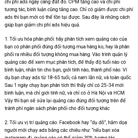
chi phí ads ngày càng đắt đỏ. CPM tăng cao và chi phí
tương tác, bình luận cũng tăng cao. Chỉ có giảm được chi phí
ads thì bạn mới có thể tồn tại được. Sau đây là những cách
giúp bạn giảm chi phí ads hiệu quả.
1. Tối ưu hóa phân phối: hãy phân tích xem quảng cáo của
bạn có phân phối đúng đối tư
ợng mua hàng ko, hay là phân
phối ra nhiều đối tượng không mua hàng. Vào trình quản lý
quảng cáo để xem mục phân tích, để thấy độ tuổi nào có
bình luận, nhắn tin cho bạn, giới tính nào, thành phố nào. Ví
dụ bạn chạy ads từ 18-65 tuổi, cả nam lẫn nữ, và toàn quốc.
Sau 1 ngày chạy bạn phân tích thì thấy chỉ có 25-34 mới
bình luận, mà chỉ giới tính nữ, và chỉ có ở Hà Nội và HCM.
Vậy thì bạn sẽ sửa lại quảng cáo đúng đối tượng trên để
tránh phí ngân sách phân phối cho đối tượng khác
2. Tối ưu vị trí quảng cáo: Facebook hay “dụ dỗ”, hăm dọa
người mới chạy ads bằng các chiêu như: “nếu bạn xóa
instagram đi, quảng cáo có thể giảm 30% tương tác…