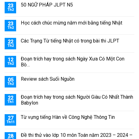
50 NGỮ PHÁP JLPT N5
23
Th2
Học cách chúc mừng năm mới bằng tiếng Nhật
23
Th2
Các Trạng Từ tiếng Nhật có trong bài thi JLPT
22
Th2
Đoạn trích hay trong sách Ngày Xưa Có Một Con
12
Th2
Bò…
Review sách Suối Nguồn
05
Th2
Đoạn trích hay trong sách Người Giàu Có Nhất Thành
22
Th1
Babylon
Từ vựng tiếng Hàn về Công Nghệ Thông Tin
27
Th11
Đề thi thử vào lớp 10 môn Toán năm 2023 – 2024 –
28