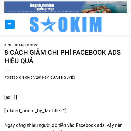
Skip
to
content
KINH DOANH ONLINE
8 CÁCH GIẢM CHI PHÍ FACEBOOK ADS
HIỆU QUẢ
POSTED ON
09/04/2019
BY
QUÂN NGUYỄN
[ad_1]
[related_posts_by_tax title=""]
Ngày càng nhiều người đổ tiền vào Facebook ads, vậy nên