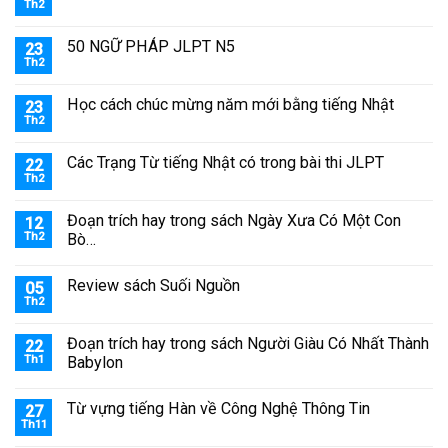
Th2
50 NGỮ PHÁP JLPT N5
23
Th2
Học cách chúc mừng năm mới bằng tiếng Nhật
23
Th2
Các Trạng Từ tiếng Nhật có trong bài thi JLPT
22
Th2
Đoạn trích hay trong sách Ngày Xưa Có Một Con
12
Th2
Bò…
Review sách Suối Nguồn
05
Th2
Đoạn trích hay trong sách Người Giàu Có Nhất Thành
22
Th1
Babylon
Từ vựng tiếng Hàn về Công Nghệ Thông Tin
27
Th11